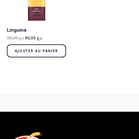
Linguine
95,00
د.ج
90,00
د.ج
AJOUTER AU PANIER