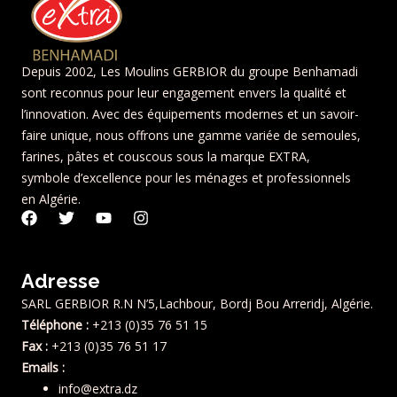
Depuis 2002, Les Moulins GERBIOR du groupe Benhamadi
sont reconnus pour leur engagement envers la qualité et
l’innovation. Avec des équipements modernes et un savoir-
faire unique, nous offrons une gamme variée de semoules,
farines, pâtes et couscous sous la marque EXTRA,
symbole d’excellence pour les ménages et professionnels
en Algérie.
F
T
Y
I
a
w
o
n
c
i
u
s
e
t
t
t
Adresse
b
t
u
a
o
e
b
g
SARL GERBIOR R.N N’5,Lachbour, Bordj Bou Arreridj, Algérie.
o
r
e
r
Téléphone :
+213 (0)35 76 51 15
k
a
m
Fax :
+213 (0)35 76 51 17
Emails :
info@extra.dz