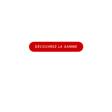
roduits Extra Benhamadi, c’est opter pour la qualité et le r
des saveurs qui font la richesse de notre patrimoine culinaire
DÉCOUVREZ LA GAMME
tenu Video
Livret de recettes
Notre catalogue
Car