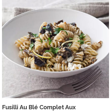
blé
complet
aux
aubergines
Fusilli Au Blé Complet Aux