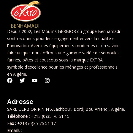
Depuis 2002, Les Moulins GERBIOR du groupe Benhamadi
sont reconnus pour leur engagement envers la qualité et
l’innovation. Avec des équipements modernes et un savoir-
faire unique, nous offrons une gamme variée de semoules,
farines, pâtes et couscous sous la marque EXTRA,
symbole d’excellence pour les ménages et professionnels
en Algérie.
F
T
Y
I
a
w
o
n
c
i
u
s
e
t
t
t
Adresse
b
t
u
a
o
e
b
g
SARL GERBIOR R.N N’5,Lachbour, Bordj Bou Arreridj, Algérie.
o
r
e
r
Téléphone :
+213 (0)35 76 51 15
k
a
m
Fax :
+213 (0)35 76 51 17
Emails :