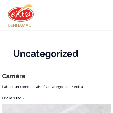
Aller
MAI
au
ME
contenu
Uncategorized
Carrière
Carrière
Laisser un commentaire
/
Uncategorized
/
extra
Lire la suite »
Fusilli
au