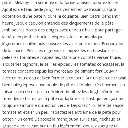
pâte : Mélangez la semoule et la farinetamisée, ajoutez le sel.
Ajoutez de l’eau tiède progressivement en pétrissantjusqu’à
obtention d’une pâte ni dure ni coulante. Bien pétrir pendant 1
heure jusqu’à cequ’on entende des claquements de la pâte
‚imbibez les bouts des doigts avec unpeu d’huile pour partager
la pâte en petites boules, disposez-les sur uneplaque
légèrement huilée puis couvrez-les avec un torchon. Préparation
de la sauce : Pelez les oignons et coupez-les en fineslanières,
pelez les tomates et râpez-les. Dans une cocotte verser l’huile,
ajouterles oignons, le sel, les épices ‚ les tomates concassées, la
tomate concentréepuis les morceaux de piment fort.Couvrir
avec un peu d’eau et bien fermerla cocotte. Sur un plan de travail
bien huilé,déposez une boule de pâte et l’étaler très finement en
faisant soin de ne pasla déchirer, imbibez les doigts d’huile en
tirant les extrême de la pâte car lapâte est élastique en gardant
toujours sa forme qui est un cercle. Déposez 1 cuillère de sauce
tomate etl’étaler un peu, rabattez les extrême de la pâte pour
obtenir un carré Déposez la mahdjouba sur le tadjinechaud et
graissé auparavant sur un feu légèrement doux, aspergez un