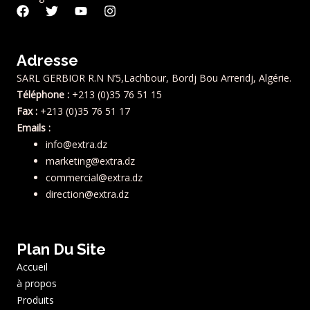
F
T
Y
I
a
w
o
n
c
i
u
s
e
t
t
t
Adresse
b
t
u
a
o
e
b
g
SARL GERBIOR R.N N’5,Lachbour, Bordj Bou Arreridj, Algérie.
o
r
e
r
Téléphone :
+213 (0)35 76 51 15
k
a
m
Fax :
+213 (0)35 76 51 17
Emails :
info@extra.dz
marketing@extra.dz
commercial@extra.dz
direction@extra.dz
Plan Du Site
Accueil
à propos
Produits