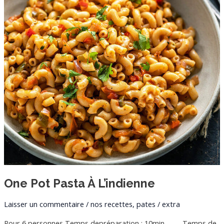
l’indienne
One Pot Pasta À L’indienne
Laisser un commentaire
/
nos recettes
,
pates
/
extra
Pour 6 personnes Temps depréparation : 10min Temps de