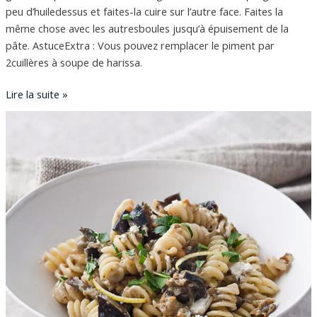
peu d’huiledessus et faites-la cuire sur l’autre face. Faites la
même chose avec les autresboules jusqu’à épuisement de la
pâte. AstuceExtra : Vous pouvez remplacer le piment par
2cuillères à soupe de harissa.
Lire la suite »
Fusilli
au
blé
complet
aux
aubergines