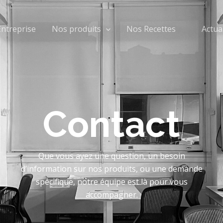
Entreprise
Nos produits
Nos Recettes
Actua
Contact
Que vous ayez une question, un besoin
d’information sur nos produits, ou une demande
spécifique, notre équipe est là pour vous
accompagner.