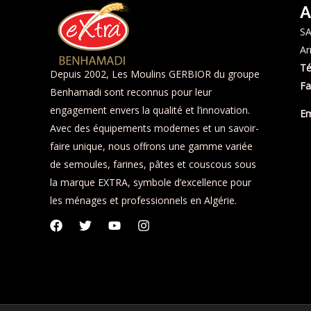
A
SA
Ar
Té
Depuis 2002, Les Moulins GERBIOR du groupe
Fa
Benhamadi sont reconnus pour leur
engagement envers la qualité et l’innovation.
Em
Avec des équipements modernes et un savoir-
faire unique, nous offrons une gamme variée
de semoules, farines, pâtes et couscous sous
la marque EXTRA, symbole d’excellence pour
les ménages et professionnels en Algérie.
F
T
Y
I
a
w
o
n
c
i
u
s
e
t
t
t
b
t
u
a
o
e
b
g
o
r
e
r