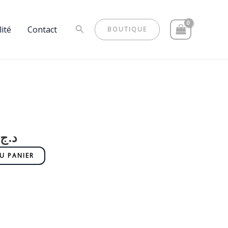
Rechercher
lité
Contact
BOUTIQUE
Le
prix
actuel
د.ج
est :
د.ج 90,00.
د.ج 95,00.
U PANIER