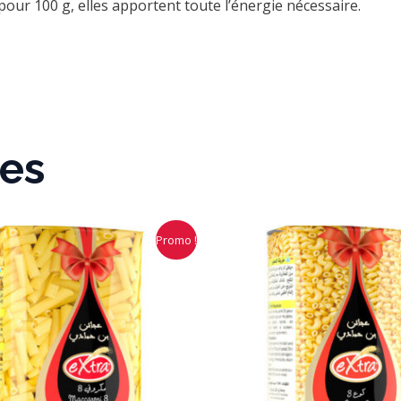
pour 100 g, elles apportent toute l’énergie nécessaire.
res
Le
Le
Le
L
Promo !
prix
prix
prix
pr
initial
actuel
initial
a
était :
est :
était :
es
د.ج 95,00.
د.ج 90,00.
د.ج 95,00.