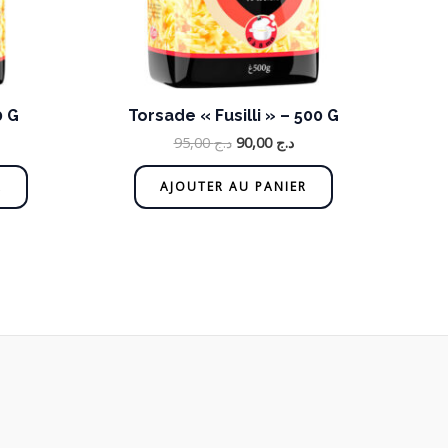
0 G
Torsade « Fusilli » – 500 G
95,00
د.ج
90,00
د.ج
R
AJOUTER AU PANIER