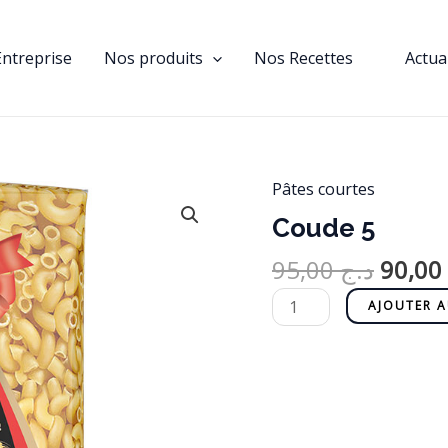
Entreprise
Nos produits
Nos Recettes
Actua
Le
Pâtes courtes
quantité
prix
de
Coude 5
initial
Coude
95,00
د.ج
90,00
était :
5
AJOUTER A