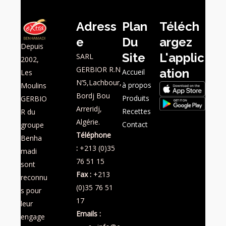
Adress
Plan
Téléch
E
Du
Argez
Depuis
Site
L'applic
SARL
2002,
GERBIOR R.N
Ation
Accueil
Les
N’5,Lachbour,
à propos
Moulins
Bordj Bou
Produits
GERBIO
Arreridj,
Recettes
R du
Algérie.
Contact
groupe
Téléphone
Benha
:
+213 (0)35
madi
76 51 15
sont
Fax :
+213
reconnu
(0)35 76 51
s pour
17
leur
Emails :
engage