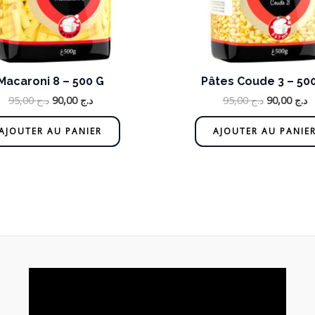
Macaroni 8 – 500 G
Pâtes Coude 3 – 50
95,00
د.ج
90,00
د.ج
95,00
د.ج
90,00
د.ج
AJOUTER AU PANIER
AJOUTER AU PANIE