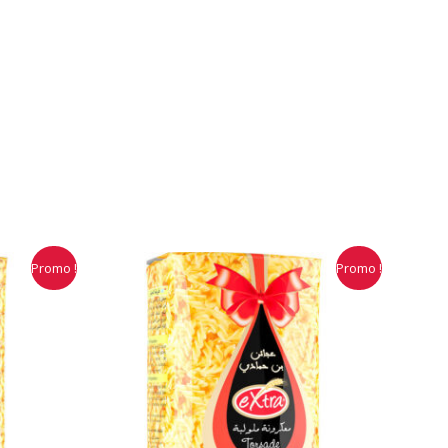
e
Le
Le
Promo !
Promo !
ix
prix
prix
ctuel
initial
actuel
t :
était :
est :
د.ج 90,00.
د.ج 95,00.
د.ج 90,00.